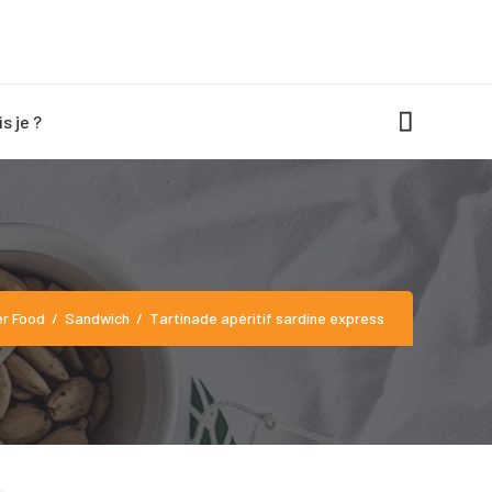
is je ?
ress
er Food
Sandwich
Tartinade apéritif sardine express