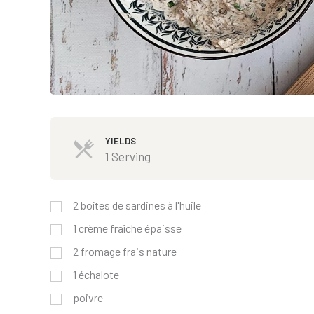
YIELDS
1 Serving
2
boîtes de sardines à l'huile
1
crème fraîche épaisse
2
fromage frais nature
1
échalote
poivre