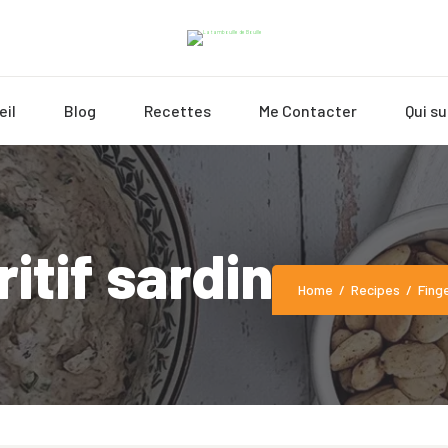
eil
Blog
Recettes
Me Contacter
Qui su
itif sardine exp
Home
Recipes
Fing