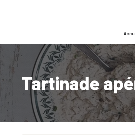
Accu
Tartinade apér