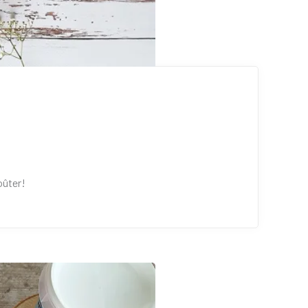
oûter!