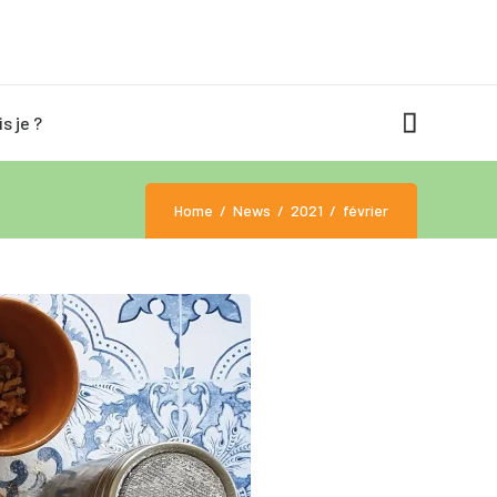
is je ?
Home
News
2021
février