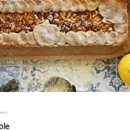
ents
ble