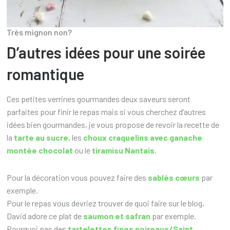
Très mignon non?
D’autres idées pour une soirée
romantique
Ces petites verrines gourmandes deux saveurs seront
parfaites pour finir le repas mais si vous cherchez d’autres
idées bien gourmandes, je vous propose de revoir la recette de
la
tarte au sucre
, les
choux craquelins avec ganache
montée chocolat
ou le
tiramisu Nantais
.
Pour la décoration vous pouvez faire des
sablés cœurs
par
exemple.
Pour le repas vous devriez trouver de quoi faire sur le blog,
David adore ce plat de
saumon et safran
par exemple.
Pourquoi pas des
tartelettes fines poireaux/Saint