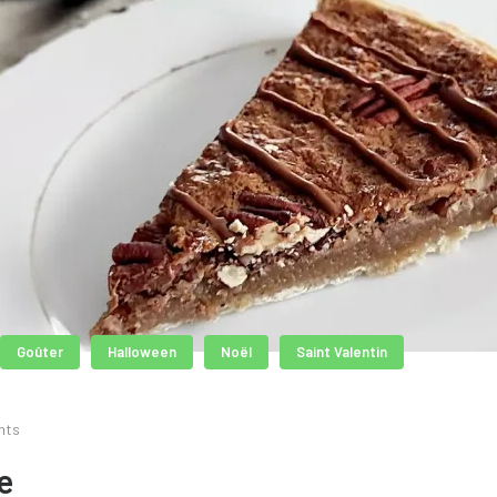
Goûter
Halloween
Noël
Saint Valentin
nts
e