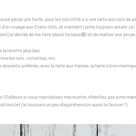
euse pecan pie facile, pour les non initié.e.s une tarte aux noix de 
rs d’un voyage aux Etats-Unis, et vraiment j’aime toujours autant ça!
r) j’ai décidé de me faire plaisir (la base😅) et de réaliser une pecan
is la recette plus bas.
mme les noix, noisettes, etc
desserts préférés, avec la tarte aux fraises, la tarte citron mering
s! D’ailleurs si vous reproduisez ma recette, n’hésitez pas à me mar
isations (et j’ai toujours un peu d’appréhension aussi je l’avoue!!)