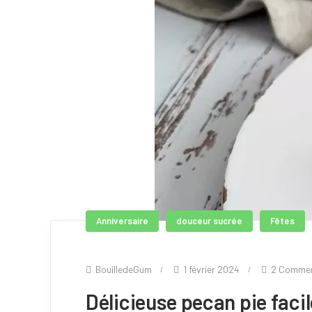
Anniversaire
douceur sucrée
Fêtes
BouilledeGum
1 février 2024
2 Comme
Délicieuse pecan pie facil