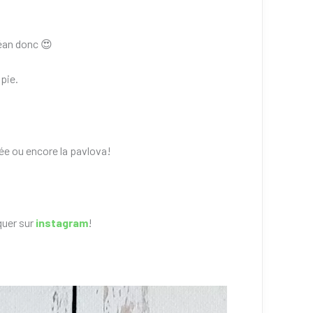
péan donc 😍
 pie.
uée ou encore la pavlova!
quer sur
instagram
!