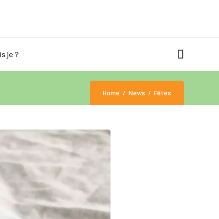
is je ?
Home
News
Fêtes