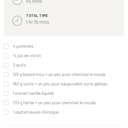
45 mins
TOTAL TIME
1 hr 15 mins
4
pommes
½
jus de citron
3
œufs
125
g
beurre mou + un peu pour chemiser le moule
160
g
sucre + un peu pour saupoudrer sur le gâteau
1
extrait vanille liquide
170
g
farine + un peu pour chemiser le moule
1
sachet
levure chimique