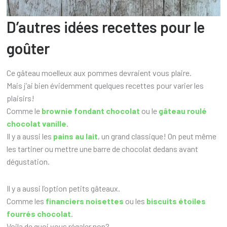
D’autres idées recettes pour le
goûter
Ce gâteau moelleux aux pommes devraient vous plaire.
Mais j’ai bien évidemment quelques recettes pour varier les
plaisirs!
Comme le
brownie fondant chocolat
ou le
gâteau roulé
chocolat vanille
.
Il y a aussi les
pains au lait
, un grand classique! On peut même
les tartiner ou mettre une barre de chocolat dedans avant
dégustation.
Il y a aussi l’option petits gâteaux.
Comme les
financiers noisettes
ou les
biscuits étoiles
fourrés chocolat
.
Voila de quoi vous régaler non?