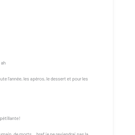
h ah
ute l’année, les apéros, le dessert et pour les
pétillante!
umain, de morts… bref je ne reviendrai pas la