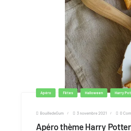
Apéro
Fêtes
Halloween
Harry Po
BouilledeGum
3 novembre 2021
0 Co
Apéro thème Harry Potter