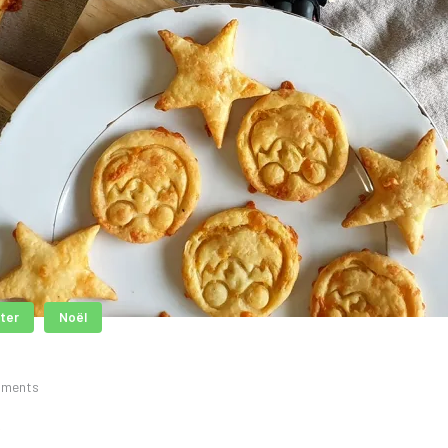
tter
Noël
mments