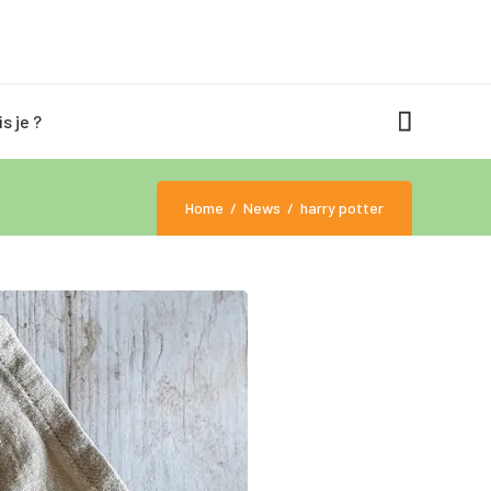
is je ?
Home
News
harry potter