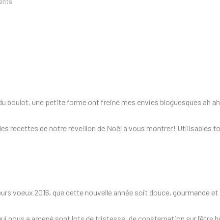
ents
 du boulot, une petite forme ont freiné mes envies bloguesques ah a
s les recettes de notre réveillon de Noël à vous montrer! Utilisables to
leurs voeux 2016, que cette nouvelle année soit douce, gourmande et 
ui nous a amené sont lots de tristesse, de consternation sur l’être h