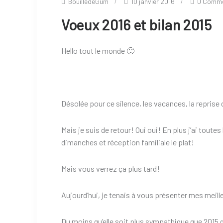
BouilledeGum
10 janvier 2016
0 Comm
Voeux 2016 et bilan 2015
Hello tout le monde 🙂
Désolée pour ce silence, les vacances, la reprise
Mais je suis de retour! Oui oui! En plus j’ai toute
dimanches et réception familiale le plat!
Mais vous verrez ça plus tard!
Aujourd’hui, je tenais à vous présenter mes meil
Du moins qu’elle soit plus sympathique que 2015 q