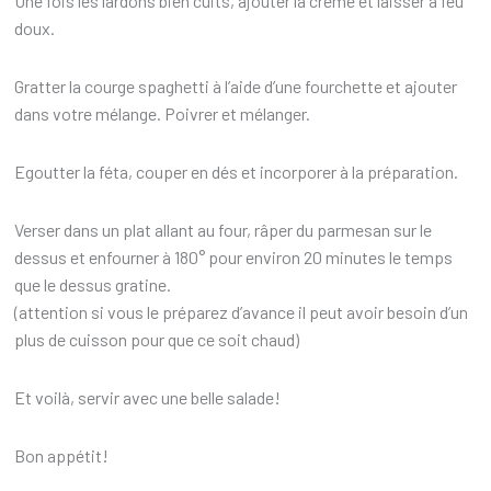
Une fois les lardons bien cuits, ajouter la crème et laisser à feu
doux.
Gratter la courge spaghetti à l’aide d’une fourchette et ajouter
dans votre mélange. Poivrer et mélanger.
Egoutter la féta, couper en dés et incorporer à la préparation.
Verser dans un plat allant au four, râper du parmesan sur le
dessus et enfourner à 180° pour environ 20 minutes le temps
que le dessus gratine.
(attention si vous le préparez d’avance il peut avoir besoin d’un
plus de cuisson pour que ce soit chaud)
Et voilà, servir avec une belle salade!
Bon appétit!