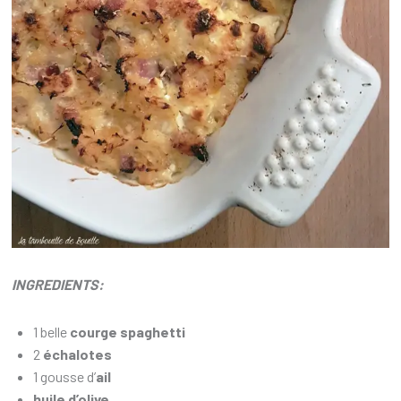
INGREDIENTS:
1 belle
courge spaghetti
2
échalotes
1 gousse d’
ail
huile d’olive