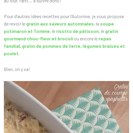
au four, farci… à suivre donc!
Pour d’autres idées recettes pour l’Automne, je vous propose
de revoir le
gratin aux saveurs automnales
, la
soupe
potimaron et Tomme
, le
risotto de pâtisson
, le
gratin
gourmand chou-fleur et brocoli
ou encore le
repas
familial, gratin de pommes de terre, légumes braisés et
poulet
.
Bien, on y va!