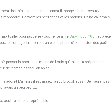
aiment, hormis le fait que maintenant il mange des morceaux, il
ts morceaux. Il dévore les nectarines et les melons! On ne va jamais
 habituelle (pour rappel je vous invite a lire
Baby Food #8
), il appréci
s, le fromage, bref on est en pleine phase d’exploration des goûts
oir passer la photo des mains de Louis qui m’aide a préparer les
oeur de Maman a fondu ah ah ah
il a adoré! D’ailleurs il est assez fan du brocoli aussi! Je n’aurai pas
ux j’avais un peu peur….
, c’est tellement appréciable!