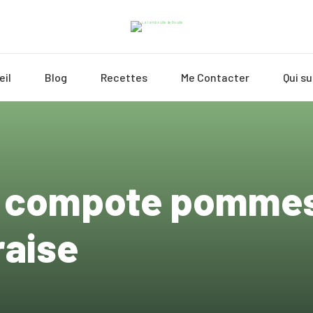
eil
Blog
Recettes
Me Contacter
Qui su
: compote pommes
raise