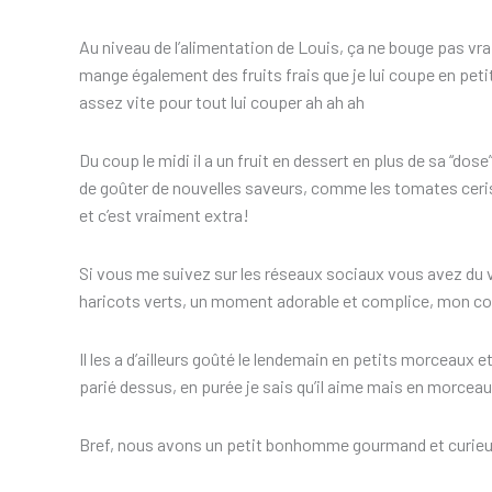
Au niveau de l’alimentation de Louis, ça ne bouge pas vr
mange également des fruits frais que je lui coupe en peti
assez vite pour tout lui couper ah ah ah
Du coup le midi il a un fruit en dessert en plus de sa “dose”
de goûter de nouvelles saveurs, comme les tomates cerise
et c’est vraiment extra!
Si vous me suivez sur les réseaux sociaux vous avez du v
haricots verts, un moment adorable et complice, mon c
Il les a d’ailleurs goûté le lendemain en petits morceaux et 
parié dessus, en purée je sais qu’il aime mais en morcea
Bref, nous avons un petit bonhomme gourmand et curieux