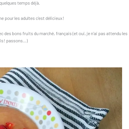
a quelques temps déjà.
me pour les adultes c’est délicieux!
 des bons fruits du marché, français (et oui, je n’ai pas attendu les
ais! passons…)