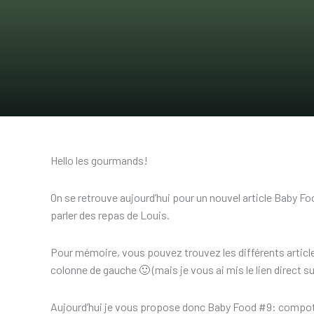
Hello les gourmands!
On se retrouve aujourd’hui pour un nouvel article Baby Fo
parler des repas de Louis.
Pour mémoire, vous pouvez trouvez les différents article
colonne de gauche 🙂 (mais je vous ai mis le lien direct su
Aujourd’hui je vous propose donc Baby Food #9: compo