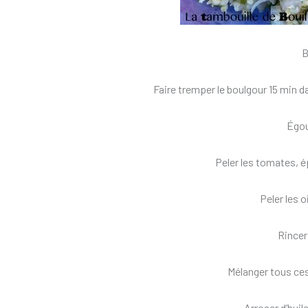
B
Faire tremper le boulgour 15 min dan
Égou
Peler les tomates, é
Peler les 
Rincer 
Mélanger tous ces
Arroser d’huile