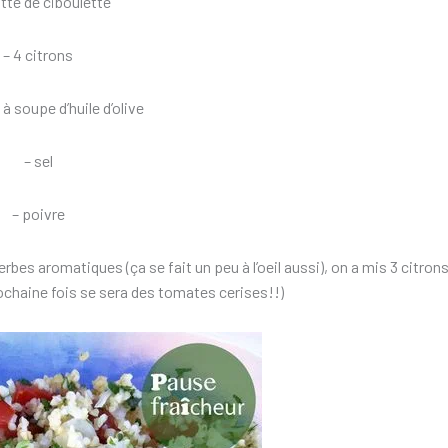
otte de ciboulette
– 4 citrons
e à soupe d’huile d’olive
– sel
– poivre
erbes aromatiques (ça se fait un peu à l’oeil aussi), on a mis 3 citron
 prochaine fois se sera des tomates cerises!!)