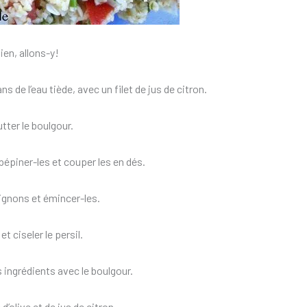
ien, allons-y!
s de l’eau tiède, avec un filet de jus de citron.
tter le boulgour.
pépiner-les et couper les en dés.
oignons et émincer-les.
et ciseler le persil.
 ingrédients avec le boulgour.
 d’olive et de jus de citron.