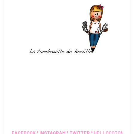
FACEBOOK
*
INSTAGRAM
*
TWITTER
*
HELLOCOTON
*
IN