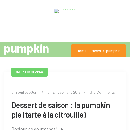
pumpkin
Home
News
pumpkin
douceur sucrée
BouilledeGum
12 novembre 2015
3 Comments
Dessert de saison : la pumpkin
pie (tarte à la citrouille)
Bonjour les gourmands! 🙂