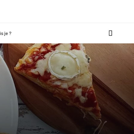
is je ?