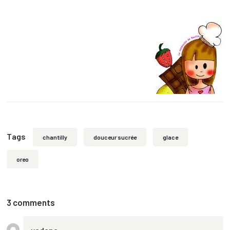
Tags
chantilly
douceur sucrée
glace
oreo
3 comments