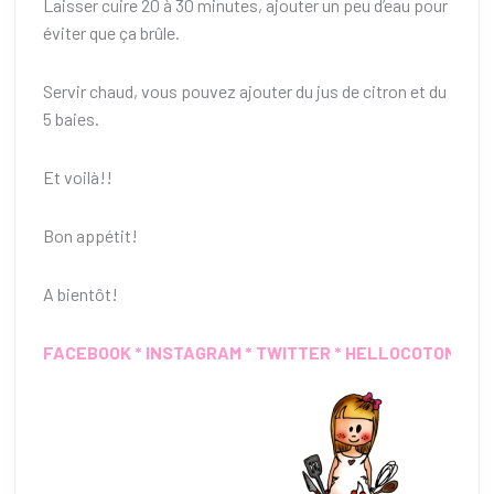
Laisser cuire 20 à 30 minutes, ajouter un peu d’eau pour
éviter que ça brûle.
Servir chaud, vous pouvez ajouter du jus de citron et du
5 baies.
Et voilà!!
Bon appétit!
A bientôt!
FACEBOOK
*
INSTAGRAM
*
TWITTER
*
HELLOCOTON
*
IN