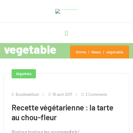
vegetable
Home
News
vegetable
légumes
BouilledeGum
18 avril 2017
2 Comments
Recette végétarienne : la tarte
au chou-fleur
Bonjour bonjour les gourmand(e)s!