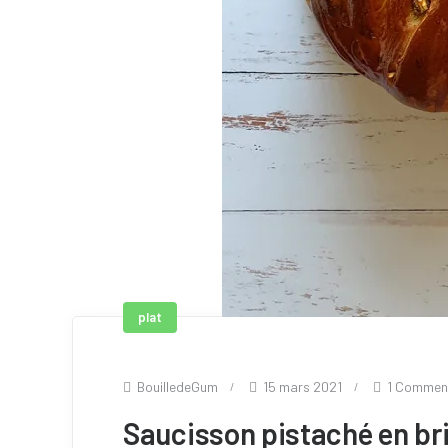
plat
BouilledeGum
15 mars 2021
1 Commen
Saucisson pistaché en br