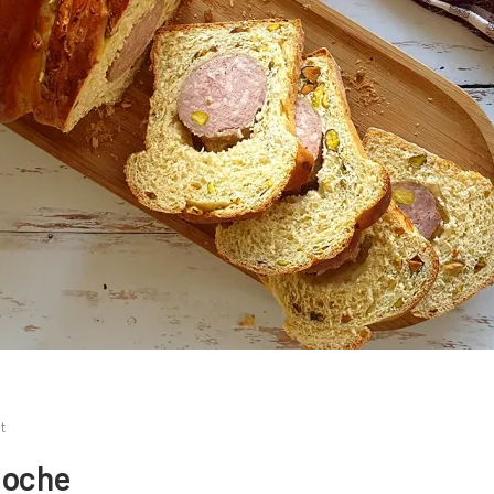
t
ioche