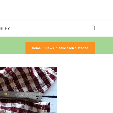
is je ?
Home
News
saucisson pistaché