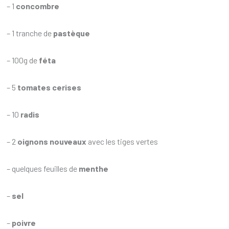
– 1
concombre
– 1 tranche de
pastèque
– 100g de
féta
– 5
tomates cerises
– 10
radis
– 2
oignons nouveaux
avec les tiges vertes
– quelques feuilles de
menthe
–
sel
–
poivre