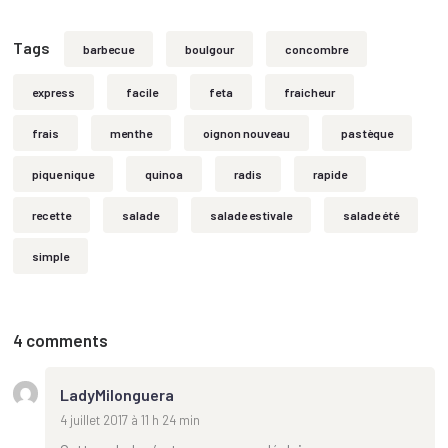
Tags
barbecue
boulgour
concombre
express
facile
feta
fraicheur
frais
menthe
oignon nouveau
pastèque
pique nique
quinoa
radis
rapide
recette
salade
salade estivale
salade été
simple
4 comments
LadyMilonguera
4 juillet 2017 à 11 h 24 min